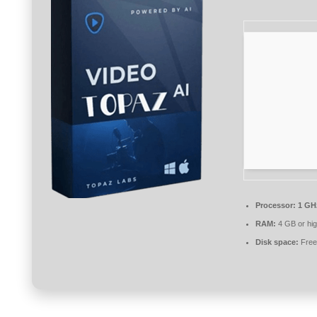
Processor:
1 GH
RAM:
4 GB or hig
Disk space:
Free