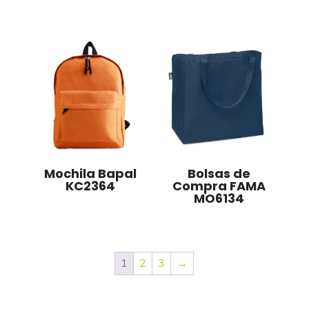
Mochila Bapal
Bolsas de
KC2364
Compra FAMA
MO6134
1
2
3
→