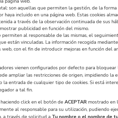
una página web.
l: son aquellas que permiten la gestión, de la forma m
itor haya incluido en una página web. Estas cookies alm
enida a través de la observación continuada de sus há
a mostrar publicidad en función del mismo.
ue permiten al responsable de las mismas, el seguimien
 que están vinculadas. La información recogida mediante 
os web, con el fin de introducir mejoras en función del 
dores vienen configurados por defecto para bloquear l
ede ampliar las restricciones de origen, impidiendo la e
do la entrada de cualquier tipo de cookies. Si está inte
gador a tal fin.
, haciendo click en el botón de
ACEPTAR
mostrado en la
mente al responsable para su utilización, pudiendo eje
 a través de solicitud a
Tu nombre o el nombre de t