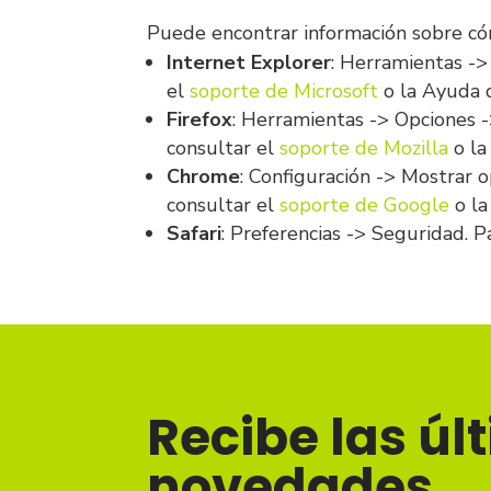
Puede encontrar información sobre cóm
Internet Explorer
: Herramientas ->
el
soporte de Microsoft
o la Ayuda 
Firefox
: Herramientas -> Opciones -
consultar el
soporte de Mozilla
o la
Chrome
: Configuración -> Mostrar 
consultar el
soporte de Google
o la
Safari
: Preferencias -> Seguridad. 
Recibe las úl
novedades