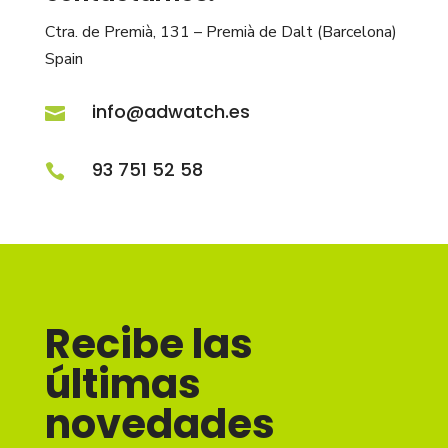
Ctra. de Premià, 131 – Premià de Dalt (Barcelona)
Spain
info@adwatch.es

93 751 52 58

Recibe las
últimas
novedades