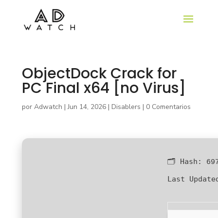
ObjectDock Crack for
PC Final x64 [no Virus]
por
Adwatch
|
Jun 14, 2026
|
Disablers
|
0 Comentarios
🗂 Hash:
69
Last Update