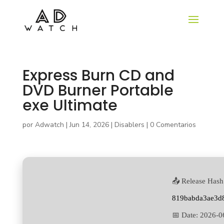
Express Burn CD and
DVD Burner Portable
exe Ultimate
por
Adwatch
|
Jun 14, 2026
|
Disablers
|
0 Comentarios
📤 Release Hash
819babda3ae3d
📅 Date:
2026-0