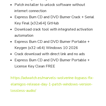
Patch installer to unlock software without
internet connection
Express Burn CD and DVD Burner Crack + Serial
Key Final [x32x64] GitHub
Download crack tool with integrated activation
automation
Express Burn CD and DVD Burner Portable +
Keygen (x32-x64) Windows 10 2026
Crack download with direct link and no ads
Express Burn CD and DVD Burner Portable +
License Key Clean FREE
https://adwatch.es/marvels-wolverine-bypass-fix-
elamigos-release-day-1-patch-windows-version-
lossless-audio/