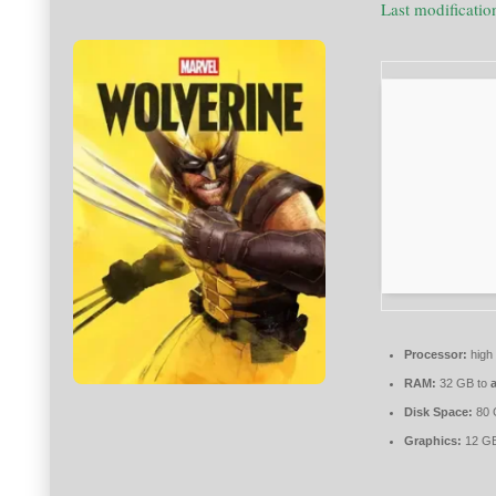
Last modificati
Processor:
high
RAM:
32 GB to
Disk Space:
80
Graphics:
12 G