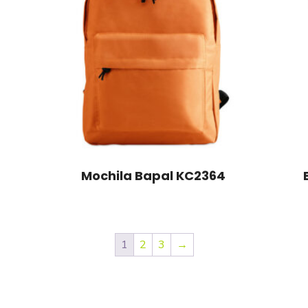
Mochila Bapal KC2364
1
2
3
→