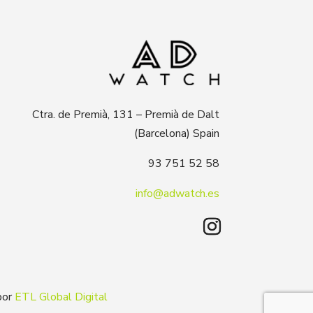
Ctra. de Premià, 131 – Premià de Dalt
(Barcelona) Spain
93 751 52 58
info@adwatch.es
por
ETL Global Digital