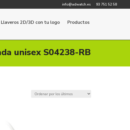
info@adwatch.es
93 751 52 58
Llaveros 2D/3D con tu logo
Productos
ada unisex S04238-RB