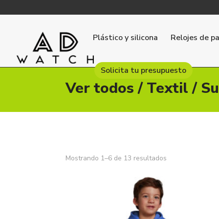
Plástico y silicona
Relojes de p
Solicita tu presupuesto
Ver todos
/
Textil
/
Su
Ordenado
Mostrando 1–6 de 13 resultados
por
los
últimos