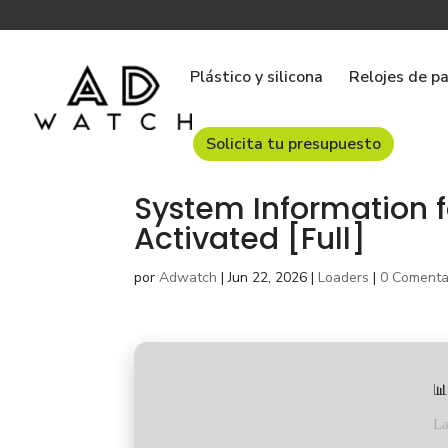
Plástico y silicona
Relojes de p
Solicita tu presupuesto
System Information 
Activated [Full]
por
Adwatch
|
Jun 22, 2026
|
Loaders
|
0 Comenta
📊
La