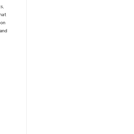
s,
hat
ion
 and