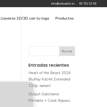
info@adwatch.es
93 751 52 58
Llaveros 2D/3D con tu logo
Productos
Entradas recientes
Heart of the Beast 2026
BluRay Full4K Extended
720p .t𝐨rr𝐞nt
Output Substance
Portable + Crack Bypass