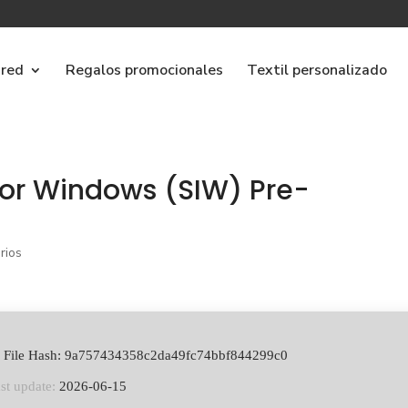
ared
Regalos promocionales
Textil personalizado
for Windows (SIW) Pre-
rios
 File Hash: 9a757434358c2da49fc74bbf844299c0
st update:
2026-06-15