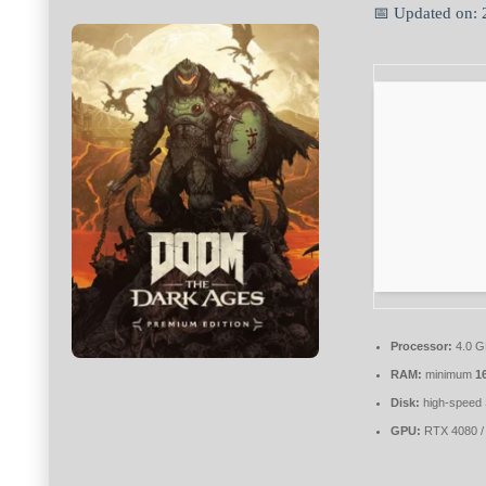
📅 Updated on:
Processor:
4.0 
RAM:
minimum
1
Disk:
high-speed
GPU:
RTX 4080 /