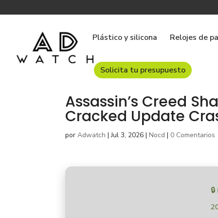
Plástico y silicona
Relojes de p
Solicita tu presupuesto
Assassin’s Creed Sha
Cracked Update Cras
por
Adwatch
|
Jul 3, 2026
|
Nocd
|
0 Comentarios

2