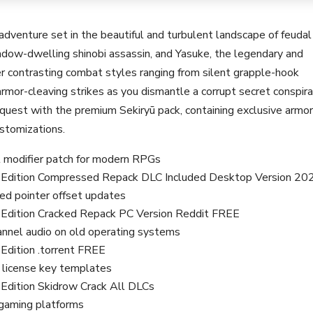
l adventure set in the beautiful and turbulent landscape of feudal
dow-dwelling shinobi assassin, and Yasuke, the legendary and
 contrasting combat styles ranging from silent grapple-hook
mor-cleaving strikes as you dismantle a corrupt secret conspira
quest with the premium Sekiryū pack, containing exclusive armo
ustomizations.
ht modifier patch for modern RPGs
e Edition Compressed Repack DLC Included Desktop Version 20
ed pointer offset updates
 Edition Cracked Repack PC Version Reddit FREE
hannel audio on old operating systems
Edition .torrent FREE
 license key templates
Edition Skidrow Crack All DLCs
g gaming platforms