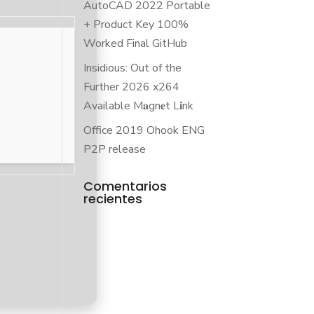
AutoCAD 2022 Portable
+ Product Key 100%
Worked Final GitHub
Insidious: Out of the
Further 2026 x264
Available M𝐚gn𝐞t L𝐢nk
Office 2019 Ohook ENG
P2P release
Comentarios
recientes