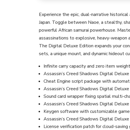
Experience the epic, dual-narrative historica
Japan. Toggle between Naoe, a stealthy, sha
powerful African samurai powerhouse. Master
assassinations to explosive, heavy-weapon ar
The Digital Deluxe Edition expands your con
sets, a unique mount, and dynamic hideout c
Infinite carry capacity and zero item weig
Assassin’s Creed Shadows Digital Delux
Cheat Engine script package with automat
Assassin’s Creed Shadows Digital Deluxe
Sound card wrapper fixing spatial multi-c
Assassin’s Creed Shadows Digital Deluxe 
Keygen software with customizable game
Assassin’s Creed Shadows Digital Deluxe 
License verification patch for cloud-savin