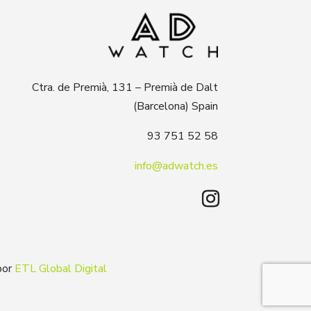
Ctra. de Premià, 131 – Premià de Dalt
(Barcelona) Spain
93 751 52 58
info@adwatch.es
por
ETL Global Digital