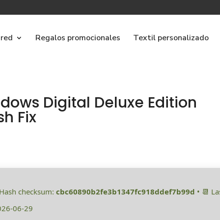
ared
Regalos promocionales
Textil personalizado
dows Digital Deluxe Edition
h Fix
 Hash checksum:
cbc60890b2fe3b1347fc918ddef7b99d
• 📆 La
026-06-29