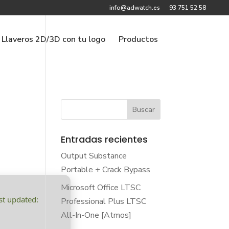
info@adwatch.es
93 751 52 58
Llaveros 2D/3D con tu logo
Productos
Entradas recientes
Output Substance
Portable + Crack Bypass
Microsoft Office LTSC
st updated:
Professional Plus LTSC
All-In-One [Atmos]