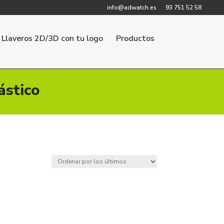
info@adwatch.es
93 751 52 58
Llaveros 2D/3D con tu logo
Productos
ástico