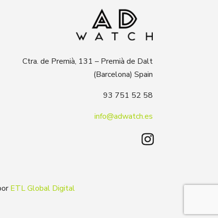
Ctra. de Premià, 131 – Premià de Dalt
(Barcelona) Spain
93 751 52 58
info@adwatch.es
por
ETL Global Digital