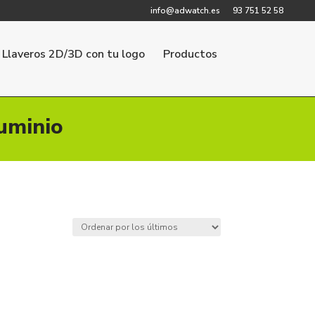
info@adwatch.es
93 751 52 58
Llaveros 2D/3D con tu logo
Productos
luminio