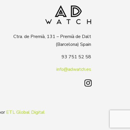
Ctra. de Premià, 131 – Premià de Dalt
(Barcelona) Spain
93 751 52 58
info@adwatch.es
por
ETL Global Digital